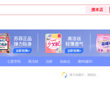
七度空间
高洁丝
洁婷
自由点
满99减50
努力加载中，请稍后...