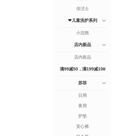
佳洁士
❤儿童洗护系列
小浣熊
店内新品
店内新品
满99减50，满199减100
专区
苏菲
日用
夜用
护垫
安心裤