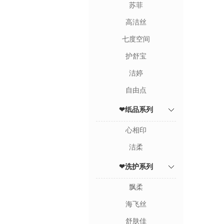
苏菲
高洁丝
七度空间
护舒宝
洁婷
自由点
❤纸品系列
心相印
洁柔
❤洗护系列
飘柔
海飞丝
舒肤佳