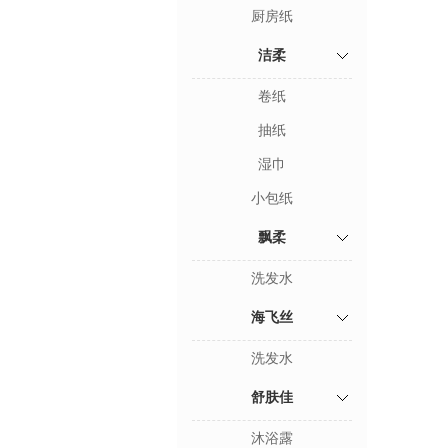
厨房纸
洁柔
卷纸
抽纸
湿巾
小包纸
飘柔
洗发水
海飞丝
洗发水
舒肤佳
沐浴露