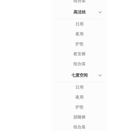
组合装
高洁丝
日用
夜用
护垫
夜安裤
组合装
七度空间
日用
夜用
护垫
甜睡裤
组合装