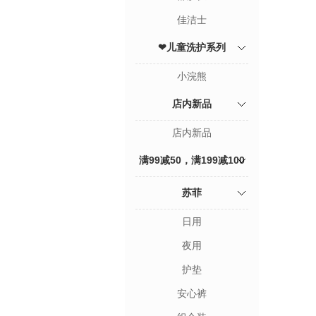
佳洁士
❤儿童洗护系列
小浣熊
店内新品
店内新品
满99减50，满199减100
专区
苏菲
日用
夜用
护垫
安心裤