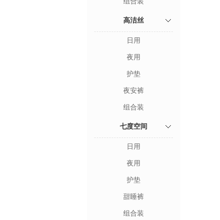
组合装
高洁丝
日用
夜用
护垫
夜安裤
组合装
七度空间
日用
夜用
护垫
甜睡裤
组合装