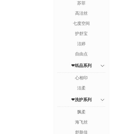
苏菲
高洁丝
七度空间
护舒宝
洁婷
自由点
❤纸品系列
心相印
洁柔
❤洗护系列
飘柔
海飞丝
舒肤佳