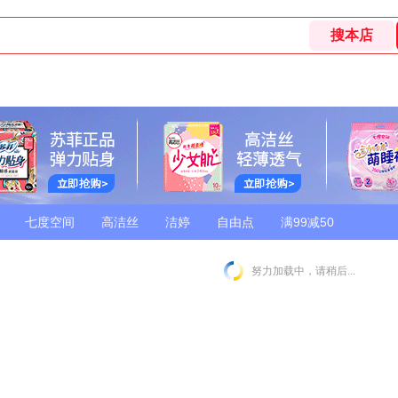
七度空间
高洁丝
洁婷
自由点
满99减50
努力加载中，请稍后...