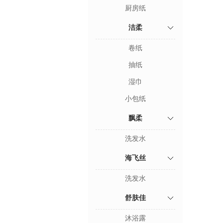
厨房纸
洁柔
卷纸
抽纸
湿巾
小包纸
飘柔
洗发水
海飞丝
洗发水
舒肤佳
沐浴露